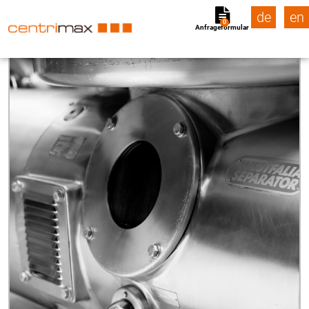
de
en
0
Anfrageformular