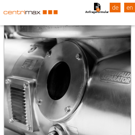
de
en
0
Anfrageformular