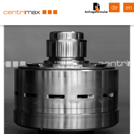
de
en
0
Anfrageformular