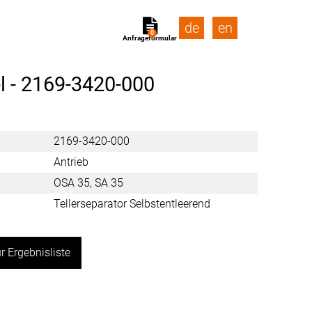
de
en
0
Anfrageformular
l -
2169-3420-000
2169-3420-000
Antrieb
OSA 35, SA 35
Tellerseparator Selbstentleerend
r Ergebnisliste