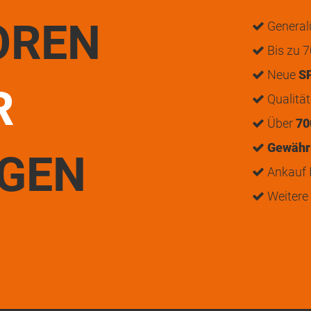
OREN
General
Bis zu 7
Neue
S
R
Qualitä
Über
70
Gewährl
UGEN
Ankauf I
Weitere