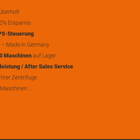
überholt
0% Ersparnis
PS-Steuerung
t – Made in Germany
0 Maschinen
auf Lager
eistung / After Sales Service
hrer Zentrifuge
 Maschinen …