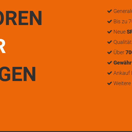
OREN
General
Bis zu 7
Neue
S
R
Qualitä
Über
70
Gewährl
UGEN
Ankauf I
Weitere