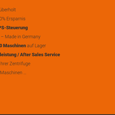
überholt
0% Ersparnis
PS-Steuerung
t – Made in Germany
0 Maschinen
auf Lager
eistung / After Sales Service
hrer Zentrifuge
 Maschinen …