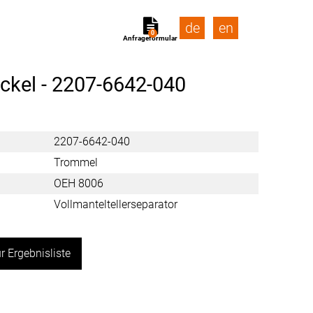
de
en
0
Anfrageformular
ckel -
2207-6642-040
2207-6642-040
Trommel
OEH 8006
Vollmanteltellerseparator
r Ergebnisliste