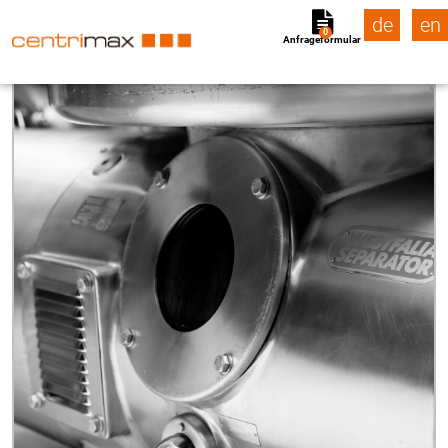
de
en
0
Anfrageformular