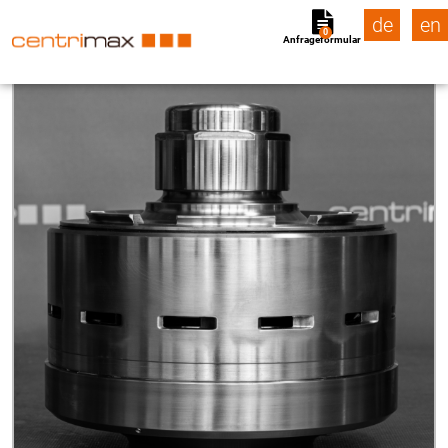
de
en
0
Anfrageformular