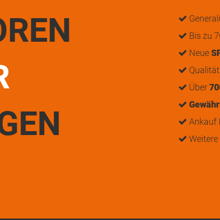
OREN
General
Bis zu 7
Neue
S
R
Qualitä
Über
70
Gewährl
UGEN
Ankauf I
Weitere