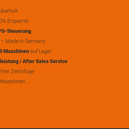
überholt
0% Ersparnis
PS-Steuerung
t – Made in Germany
0 Maschinen
auf Lager
eistung / After Sales Service
hrer Zentrifuge
 Maschinen …