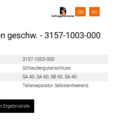
de
en
0
Anfrageformular
n geschw. -
3157-1003-000
3157-1003-000
Schleudergutanschluss
SA 40, SA 60, SB 60, SA 40
Tellerseparator Selbstentleerend
r Ergebnisliste