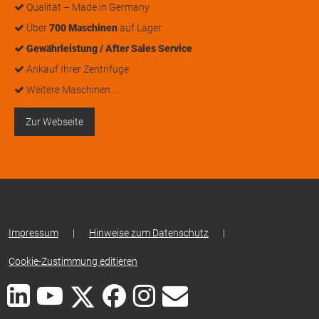
Qualität – Made in Germany
Über
700 Maschinen
auf Lager
Gewährleistung / After Sales Service
Ankauf Ihrer Zentrifuge
Weitere Maschinen …
Zur Webseite
Impressum
|
Hinweise zum Datenschutz
|
Cookie-Zustimmung editieren