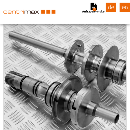
de
en
0
Anfrageformular