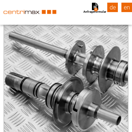
de
en
0
Anfrageformular