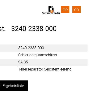
de
en
0
Anfrageformular
t. -
3240-2338-000
3240-2338-000
Schleudergutanschluss
SA 35
Tellerseparator Selbstentleerend
r Ergebnisliste