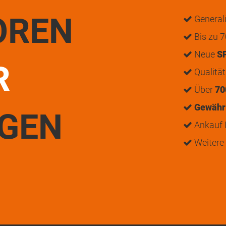
OREN
General
Bis zu 7
Neue
S
R
Qualitä
Über
70
Gewährl
UGEN
Ankauf I
Weitere