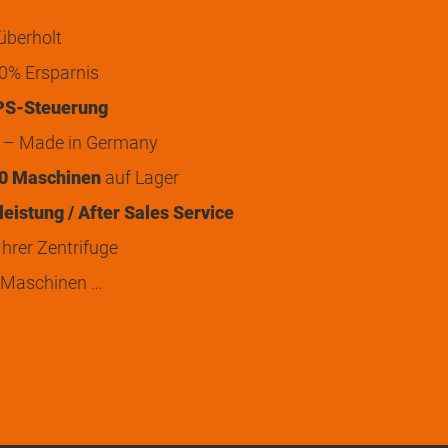
überholt
0% Ersparnis
PS-Steuerung
t – Made in Germany
0 Maschinen
auf Lager
eistung / After Sales Service
hrer Zentrifuge
 Maschinen …