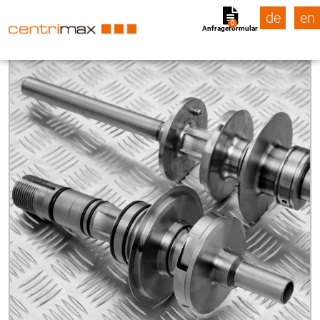
de
en
0
Anfrageformular