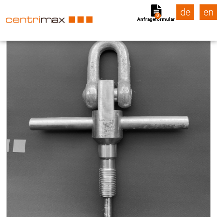
de
en
0
Anfrageformular