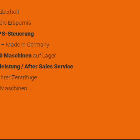
überholt
0% Ersparnis
PS-Steuerung
t – Made in Germany
0 Maschinen
auf Lager
eistung / After Sales Service
hrer Zentrifuge
 Maschinen …