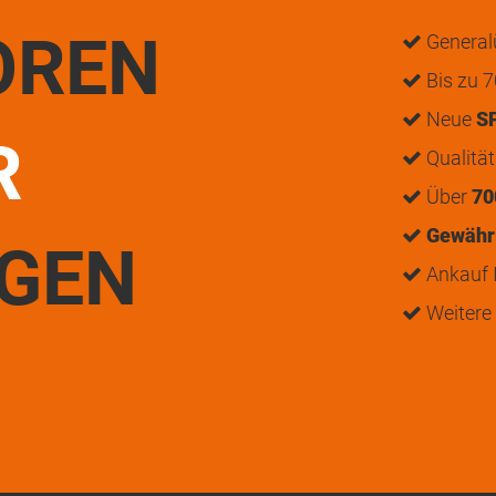
OREN
General
Bis zu 7
Neue
S
R
Qualitä
Über
70
Gewährl
UGEN
Ankauf I
Weitere