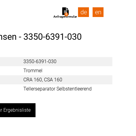
de
en
0
Anfrageformular
hsen -
3350-6391-030
3350-6391-030
Trommel
CRA 160, CSA 160
Tellerseparator Selbstentleerend
r Ergebnisliste