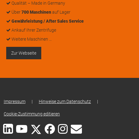
Qualität – Made in Germany
Über
700 Maschinen
auf Lager
Gewährleistung / After Sales Service
Ankauf Ihrer Zentrifuge
Weitere Maschinen …
Zur Webseite
Impressum
|
Hinweise zum Datenschutz
|
Cookie-Zustimmung editieren