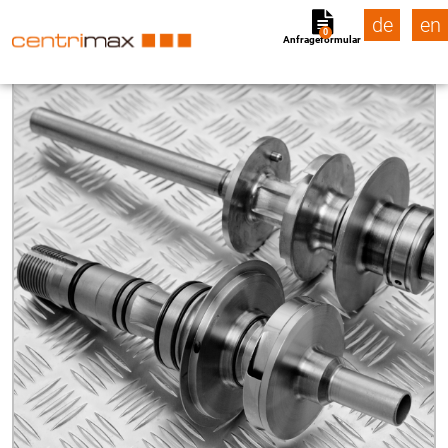
de
en
0
Anfrageformular