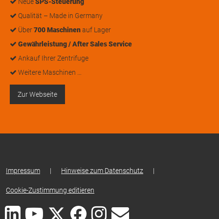
Neue
SPS-Steuerung
Qualität – Made in Germany
Über
700 Maschinen
auf Lager
Gewährleistung / After Sales Service
Ankauf Ihrer Zentrifuge
Weitere Maschinen …
Zur Webseite
Impressum
|
Hinweise zum Datenschutz
|
Cookie-Zustimmung editieren