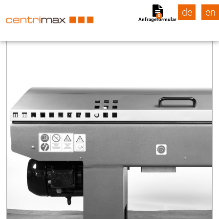
de
en
0
Anfrageformular