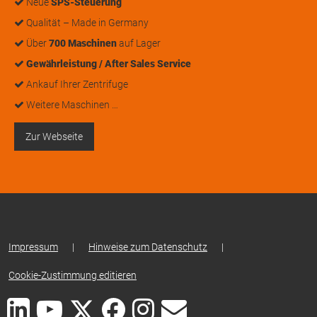
Neue
SPS-Steuerung
Qualität – Made in Germany
Über
700 Maschinen
auf Lager
Gewährleistung / After Sales Service
Ankauf Ihrer Zentrifuge
Weitere Maschinen …
Zur Webseite
Impressum
|
Hinweise zum Datenschutz
|
Cookie-Zustimmung editieren