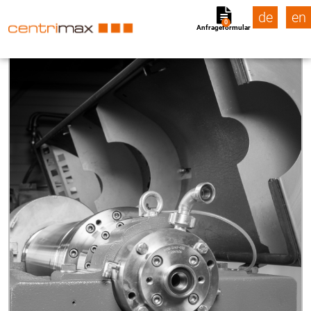
de
en
0
Anfrageformular