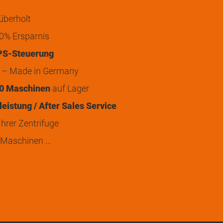
überholt
0% Ersparnis
PS-Steuerung
t – Made in Germany
0 Maschinen
auf Lager
eistung / After Sales Service
hrer Zentrifuge
 Maschinen …