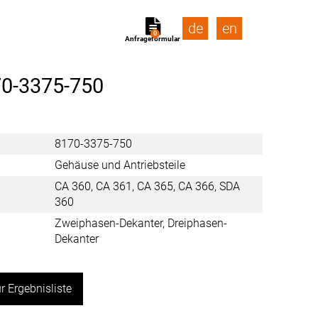
de
en
0
Anfrageformular
0-3375-750
8170-3375-750
Gehäuse und Antriebsteile
CA 360, CA 361, CA 365, CA 366, SDA
360
Zweiphasen-Dekanter, Dreiphasen-
Dekanter
r Ergebnisliste