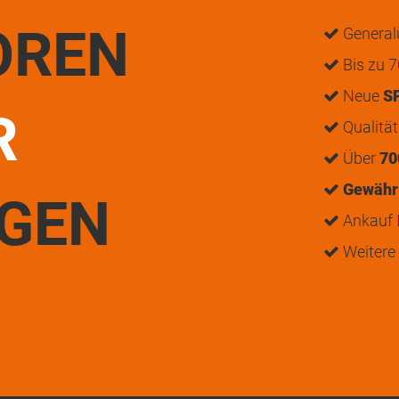
OREN
General
Bis zu 7
Neue
S
R
Qualitä
Über
70
Gewährl
UGEN
Ankauf I
Weitere