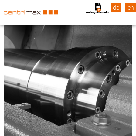
de
en
0
Anfrageformular