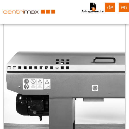
de
en
0
Anfrageformular