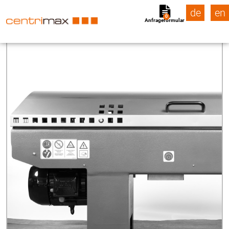
de
en
0
Anfrageformular