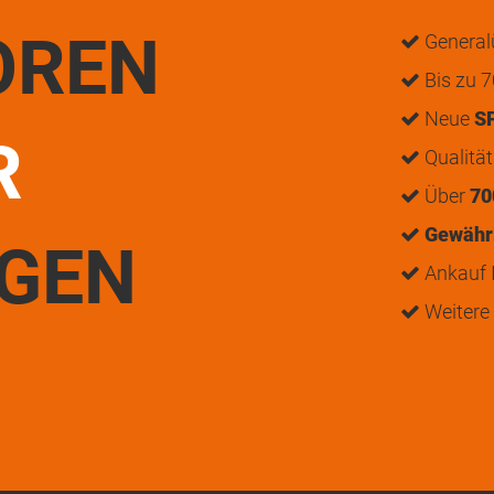
OREN
General
Bis zu 7
Neue
S
R
Qualitä
Über
70
Gewährl
UGEN
Ankauf I
Weitere