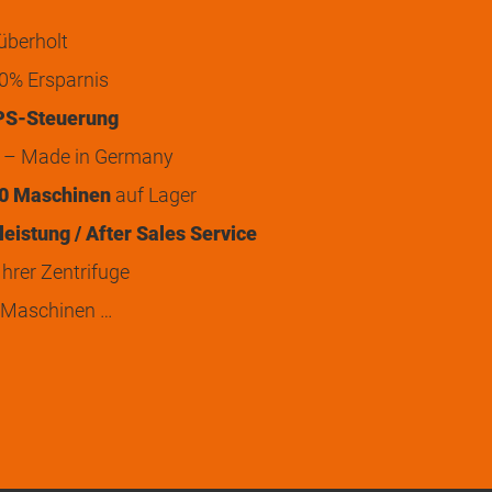
überholt
0% Ersparnis
PS-Steuerung
t – Made in Germany
0 Maschinen
auf Lager
eistung / After Sales Service
hrer Zentrifuge
 Maschinen …