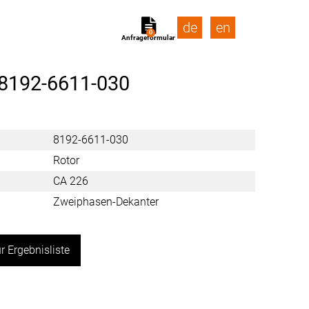
de
en
0
Anfrageformular
8192-6611-030
8192-6611-030
Rotor
CA 226
Zweiphasen-Dekanter
r Ergebnisliste